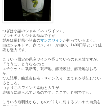
つぎは小諸のシャルドネ（ワイン）。
ツルヤのオリジナル商品ですが、
製産は長野県小諸市の
マンズワイン
が担っているよう。
白はシャルドネ、赤はメルローが揃い、1400円弱という値
段も魅力です。
こういう限定の県産ワインを揃えているのも素敵ですが、
「ううむ」とうなるのは、
エチケットに栽培者、栽培地、醸造履歴、醸造地はおろ
か、
びん詰場、醸造責任者（サイン入り）までもを明記してい
るところ。
つまりこのワインの素顔と人生が、
赤裸々に語られているのです、ここで。丸裸ですわ。
こういう透明性から、ものづくりに対するツルヤの自負を