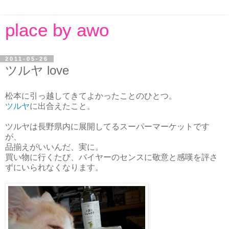
place by awo
2011-05-26
ツルヤ love
松本に引っ越してきてよかったことのひとつ。
ツルヤ
に出合えたこと。
ツルヤは長野県内に展開してるスーパーマーケットです
が、
品揃えがいいんだ、実に。
買い物に行くたび、バイヤーのセンスに敬意と感嘆を評さ
ずにいられなくなります。