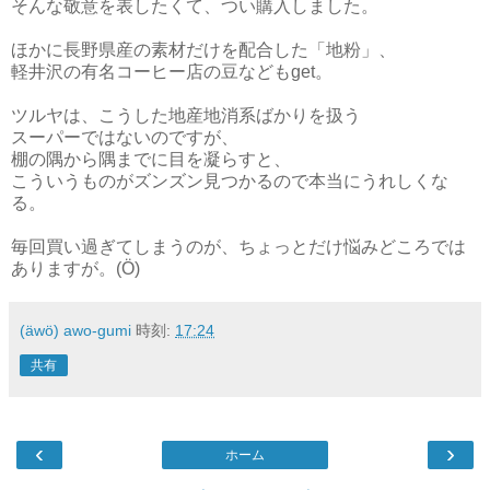
そんな敬意を表したくて、つい購入しました。
ほかに長野県産の素材だけを配合した「地粉」、
軽井沢の有名コーヒー店の豆などもget。
ツルヤは、こうした地産地消系ばかりを扱う
スーパーではないのですが、
棚の隅から隅までに目を凝らすと、
こういうものがズンズン見つかるので本当にうれしくな
る。
毎回買い過ぎてしまうのが、ちょっとだけ悩みどころでは
ありますが。(Ö)
(äwö) awo-gumi
時刻:
17:24
共有
‹
›
ホーム